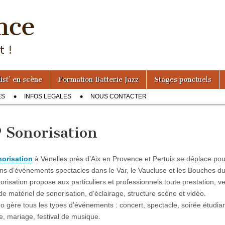
ist’ en scène
Formation Batterie Jazz
Stages ponctuels
ES
INFOS LEGALES
NOUS CONTACTER
 Sonorisation
orisation
à Venelles près d’Aix en Provence et Pertuis se déplace po
ons d’événements spectacles dans le Var, le Vaucluse et les Bouches d
risation propose aux particuliers et professionnels toute prestation, ve
de matériel de sonorisation, d’éclairage, structure scéne et vidéo.
 gère tous les types d’événements : concert, spectacle, soirée étudian
e, mariage, festival de musique.