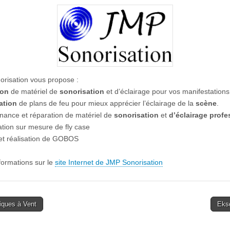
risation vous propose :
ion
de matériel de
sonorisation
et d’éclairage pour vos manifestations
ation
de plans de feu pour mieux apprécier l’éclairage de la
scène
.
nance et réparation de matériel de
sonorisation
et
d’éclairage profe
ation sur mesure de fly case
et réalisation de GOBOS
nformations sur le
site Internet de JMP Sonorisation
ques à Vent
Eks
tion