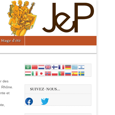
Stage d’été
ur des
u Rhône.
SUIVEZ-NOUS...
nte et
te,