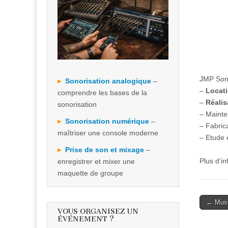
JMP Sono
Sonorisation analogique
–
–
Locat
comprendre les bases de la
–
Réalis
sonorisation
– Mainte
Sonorisation numérique
–
– Fabric
maîtriser une console moderne
– Etude 
Prise de son et mixage
–
Plus d’i
enregistrer et mixer une
maquette de groupe
Post
← Musi
VOUS ORGANISEZ UN
naviga
ÉVÉNEMENT ?